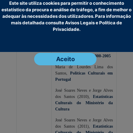
Este site utiliza cookies para permitir o conhecimento
José Soares Neves e Jorge Alves
estatístico da procura e análise de tráfego, a fim de melhor o
dos Santos,
Os Museus em
adequar às necessidades dos utilizadores. Para informação
Portugal no Período 2000-2005:
mais detalhada consulte Avisos Legais e Política de
Dinâmicas e Tendências
Privacidade.
José Soares Neves e Jorge Alves
dos Santos,
Aspectos da
Evolução dos Museus em
Portugal no período 2000-2005
Aceito
Maria de Lourdes Lima dos
Santos,
Políticas Culturais em
Portugal
José Soares Neves e Jorge Alves
dos Santos (2010),
Estatísticas
Culturais do Ministério da
Cultura
José Soares Neves e Jorge Alves
dos Santos (2011),
Estatísticas
Culturais do Ministério da