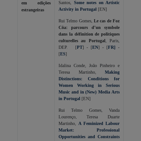
Santos,
Some notes on Artistic
em edições
Activity in Portugal
[EN]
estrangeiras
Rui Telmo Gomes,
Le cas de Foz
Côa: parcours d’un symbole
dans la définition de politiques
culturelles au Portugal
, Paris,
DEP. [
PT
] - [
EN
] - [
FR
]
-
[
ES
]
Idalina Conde, João Pinheiro e
Teresa Martinho,
Making
Distinctions: Conditions for
Women Working in Serious
Music and in (New) Media Arts
in Portugal
[EN]
Rui Telmo Gomes, Vanda
Lourenço, Teresa Duarte
Martinho,
A Feminized Labour
Market: Professional
Opportunities and Constraints