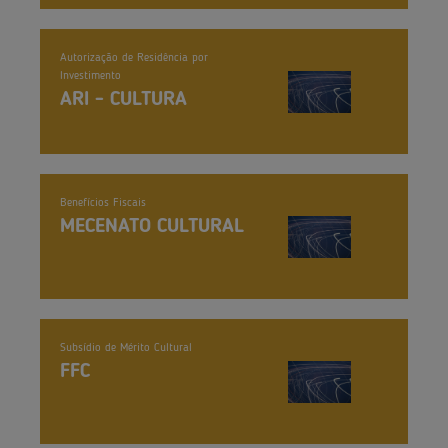
Autorização de Residência por
Investimento
ARI - CULTURA
Benefícios Fiscais
MECENATO CULTURAL
Subsídio de Mérito Cultural
FFC